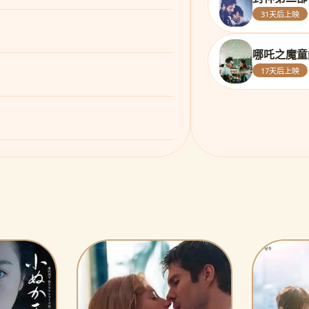
31天后上映
哪吒之魔童
17天后上映