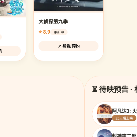
大侦探第九季
⭐ 8.9
更新中
📌 想看/预约
约
⏳ 待映预告 ·
阿凡达3: 
25天后上映
封神第二部