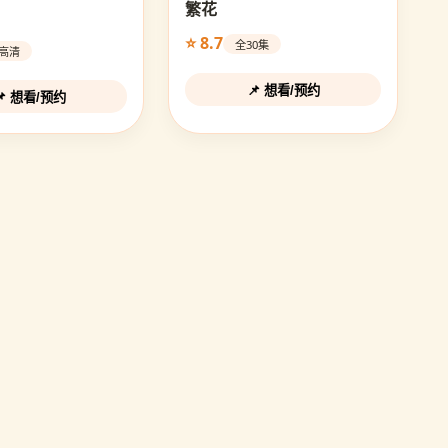
繁花
⭐ 8.7
全30集
D高清
📌 想看/预约
📌 想看/预约