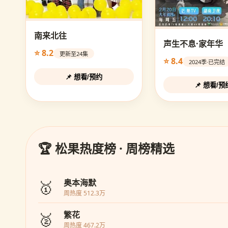
南来北往
声生不息·家年华
⭐ 8.2
更新至24集
⭐ 8.4
2024季·已完结
📌 想看/预约
📌 想看/预
🏆 松果热度榜 · 周榜精选
🥇
奥本海默
周热度 512.3万
🥈
繁花
周热度 467.2万