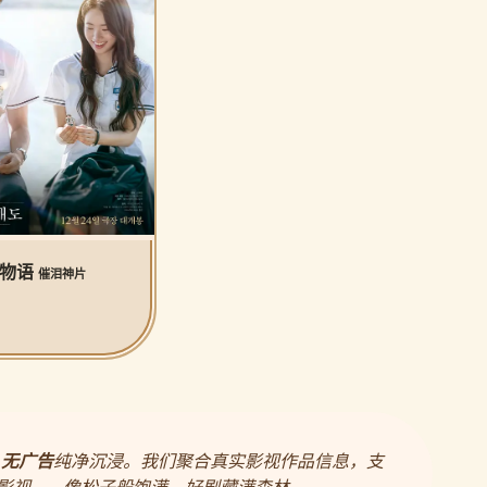
公物语
催泪神片
，
无广告
纯净沉浸。我们聚合真实影视作品信息，支
影视——像松子般饱满，好剧藏满森林。