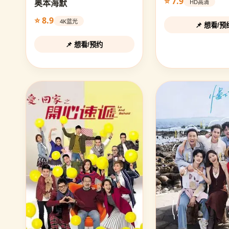
⭐ 7.9
奥本海默
HD高清
⭐ 8.9
4K蓝光
📌 想看/预
📌 想看/预约