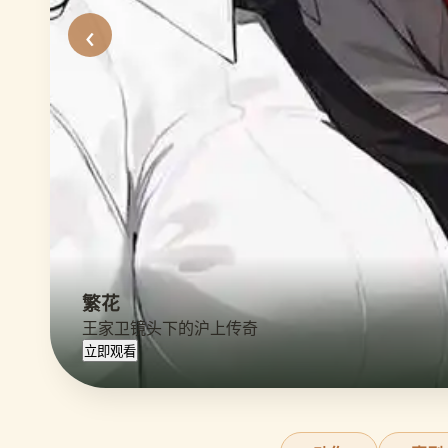
‹
繁花
王家卫镜头下的沪上传奇
立即观看