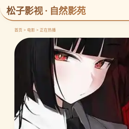
松子影视 · 自然影苑
首页 > 电影 > 正在热播