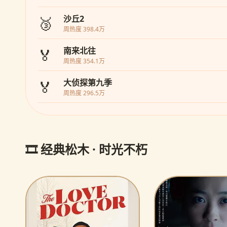
🥉
沙丘2
周热度 398.4万
🏅
南来北往
周热度 354.1万
🏅
大侦探第九季
周热度 296.5万
🎞️ 经典松木 · 时光不朽