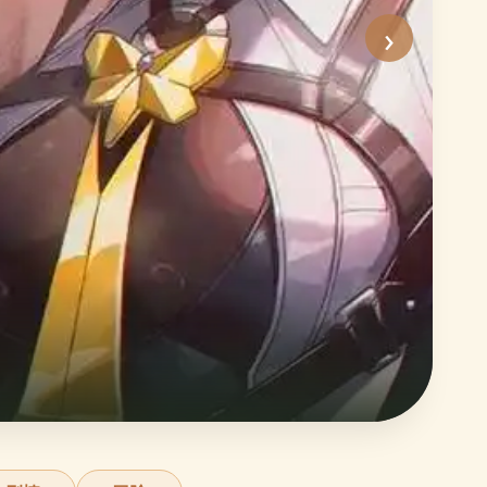
›
沙
史
立