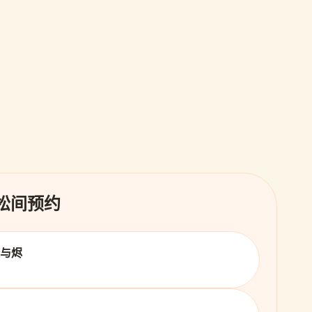
 松间预约
火与烬