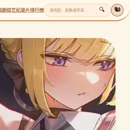
更新
更新
更新
更新
🐿️
🔍
视剧
综艺
纪录片
排行榜