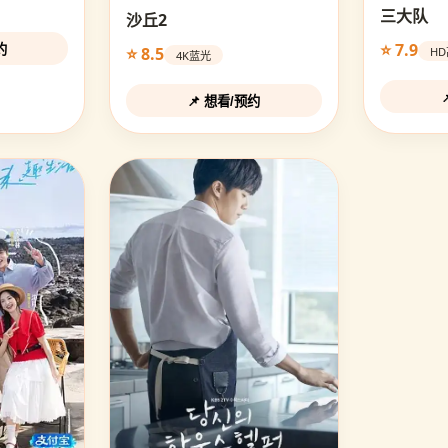
三大队
沙丘2
⭐ 7.9
约
⭐ 8.5
H
4K蓝光
📌 想看/预约