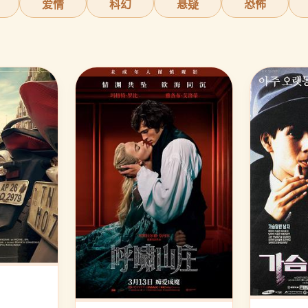
爱情
科幻
悬疑
恐怖