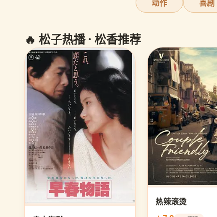
动作
喜剧
🔥 松子热播 · 松香推荐
热辣滚烫