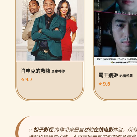
肖申克的救赎
影史神作
霸王别姬
必看经典
⭐ 9.7
⭐ 9.6
✨
松子影视
为你带来最自然的
在线电影
体验，所
持预约提醒与收藏。本页面展示真实影视作品信息