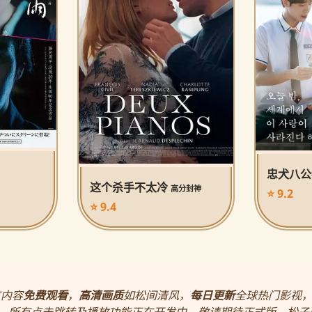
忠犬八
这个杀手不太冷
高分封神
⭐ 9.2
⭐ 9.4
有内容
免费观看
，
高清画质
如松间清风，
每日更新
全球热门影视
，所有点击跳转及播放功能正在开发中，敬请期待正式版。松子