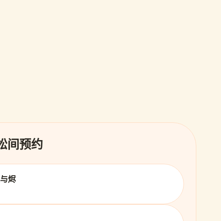
 松间预约
火与烬