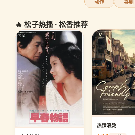
动作
喜剧
🔥 松子热播 · 松香推荐
热辣滚烫