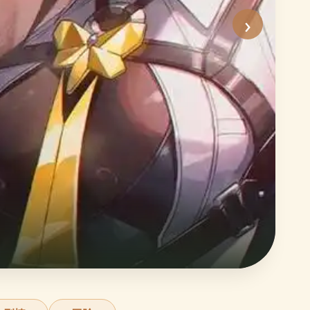
›
沙
史
立