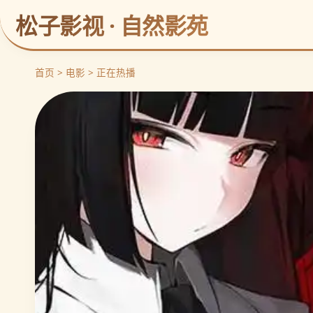
松子影视 · 自然影苑
首页 > 电影 > 正在热播