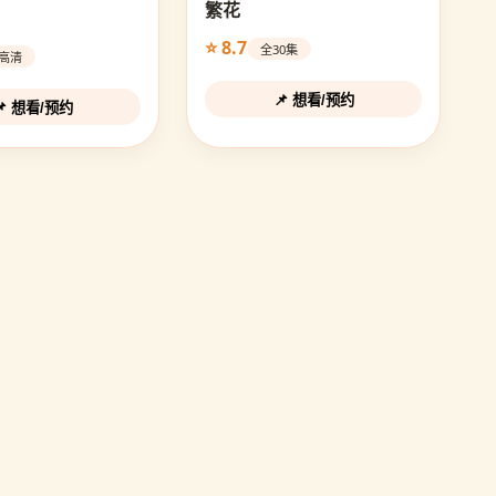
繁花
⭐ 8.7
全30集
D高清
📌 想看/预约
📌 想看/预约