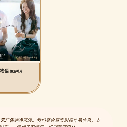
公物语
催泪神片
，
无广告
纯净沉浸。我们聚合真实影视作品信息，支
影视——像松子般饱满，好剧藏满森林。