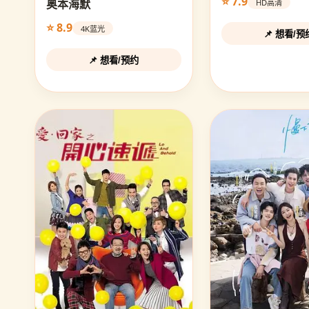
⭐ 7.9
奥本海默
HD高清
⭐ 8.9
4K蓝光
📌 想看/预
📌 想看/预约