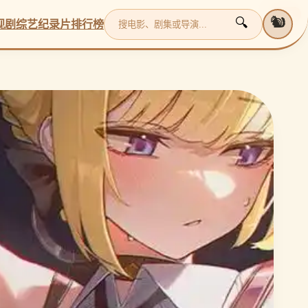
更新
更新
更新
更新
🐿️
🔍
视剧
综艺
纪录片
排行榜