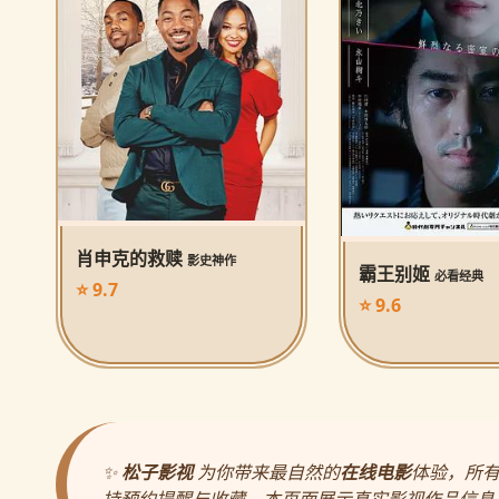
肖申克的救赎
影史神作
霸王别姬
必看经典
⭐ 9.7
⭐ 9.6
✨
松子影视
为你带来最自然的
在线电影
体验，所
持预约提醒与收藏。本页面展示真实影视作品信息