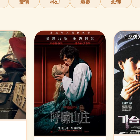
爱情
科幻
悬疑
恐怖