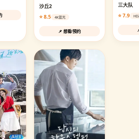
三大队
沙丘2
⭐ 7.9
约
⭐ 8.5
H
4K蓝光
📌 想看/预约