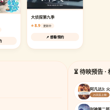
大侦探第九季
⭐ 8.9
更新中
📌 想看/预约
约
⏳ 待映预告 ·
阿凡达3: 
25天后上映
封神第二部