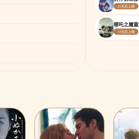
31天后上映
哪吒之魔童
17天后上映