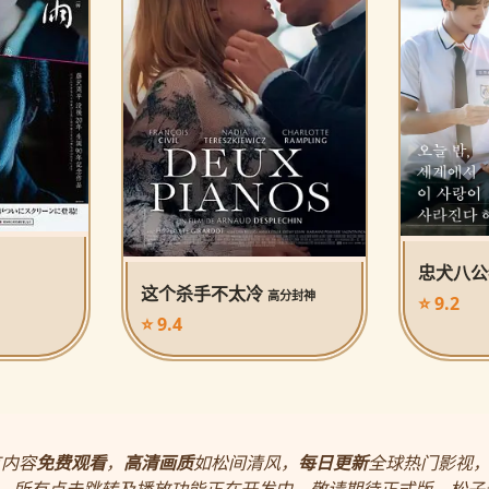
忠犬八
这个杀手不太冷
高分封神
⭐ 9.2
⭐ 9.4
有内容
免费观看
，
高清画质
如松间清风，
每日更新
全球热门影视
，所有点击跳转及播放功能正在开发中，敬请期待正式版。松子