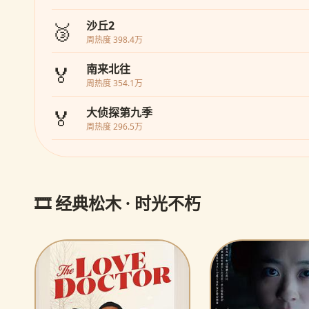
🥉
沙丘2
周热度 398.4万
🏅
南来北往
周热度 354.1万
🏅
大侦探第九季
周热度 296.5万
🎞️ 经典松木 · 时光不朽