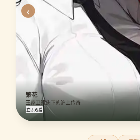
‹
繁花
王家卫镜头下的沪上传奇
立即观看