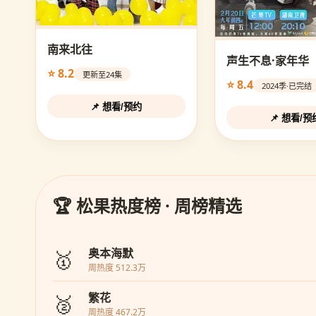
南来北往
声生不息·家年华
⭐ 8.2
更新至24集
⭐ 8.4
2024季·已完结
📌 想看/预约
📌 想看/预
🏆 松果热度榜 · 周榜精选
🥇
奥本海默
周热度 512.3万
🥈
繁花
周热度 467.2万