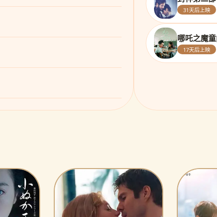
31天后上映
哪吒之魔童
17天后上映