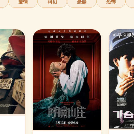
爱情
科幻
悬疑
恐怖