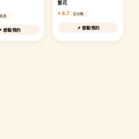
繁花
⭐ 8.7
全30集
D高清
📌 想看/预约
📌 想看/预约