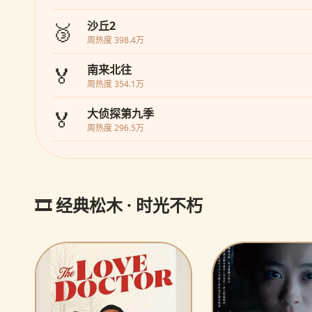
🥉
沙丘2
周热度 398.4万
🏅
南来北往
周热度 354.1万
🏅
大侦探第九季
周热度 296.5万
🎞️ 经典松木 · 时光不朽