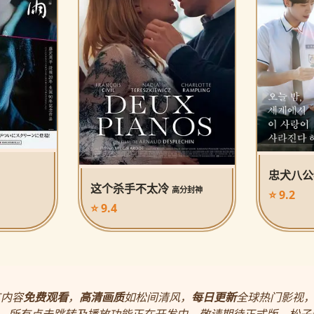
忠犬八
这个杀手不太冷
高分封神
⭐ 9.2
⭐ 9.4
有内容
免费观看
，
高清画质
如松间清风，
每日更新
全球热门影视
，所有点击跳转及播放功能正在开发中，敬请期待正式版。松子