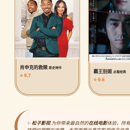
肖申克的救赎
影史神作
霸王别姬
必看经典
⭐ 9.7
⭐ 9.6
✨
松子影视
为你带来最自然的
在线电影
体验，所
持预约提醒与收藏。本页面展示真实影视作品信息