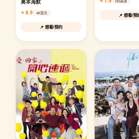
⭐ 7.9
奥本海默
HD高清
⭐ 8.9
4K蓝光
📌 想看/预
📌 想看/预约