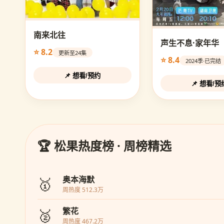
南来北往
声生不息·家年华
⭐ 8.2
更新至24集
⭐ 8.4
2024季·已完结
📌 想看/预约
📌 想看/预
🏆 松果热度榜 · 周榜精选
🥇
奥本海默
周热度 512.3万
🥈
繁花
周热度 467.2万