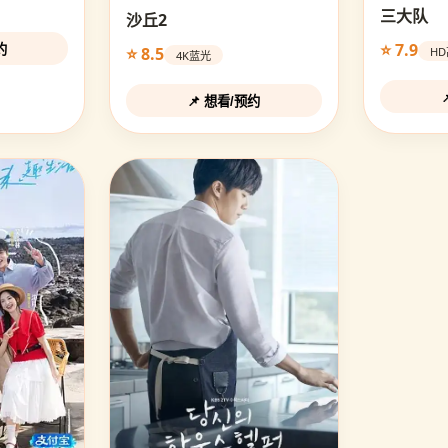
三大队
沙丘2
⭐ 7.9
约
⭐ 8.5
H
4K蓝光
📌 想看/预约