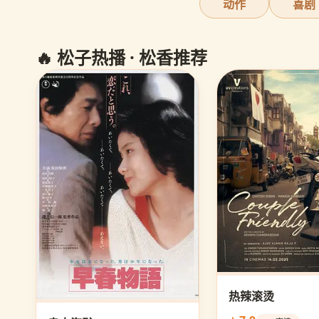
动作
喜剧
🔥 松子热播 · 松香推荐
热辣滚烫