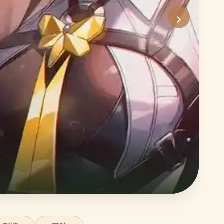
›
沙
史
立