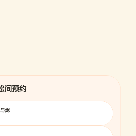
 松间预约
火与烬