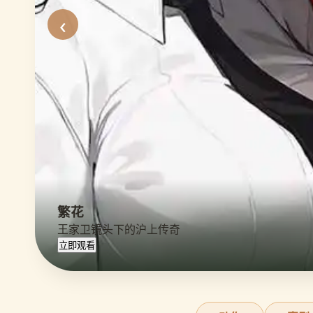
‹
繁花
王家卫镜头下的沪上传奇
立即观看