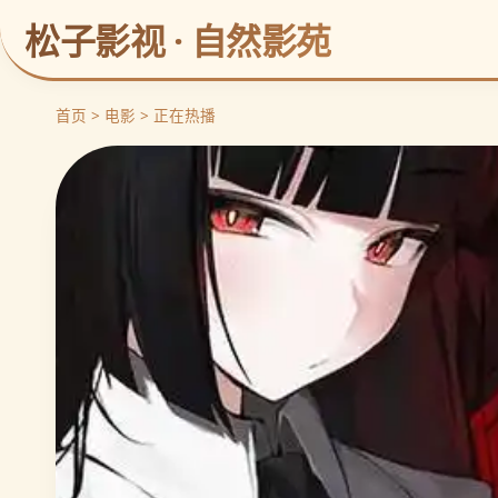
松子影视 · 自然影苑
首页 > 电影 > 正在热播