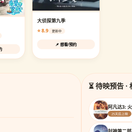
大侦探第九季
⭐ 8.9
更新中
📌 想看/预约
约
⏳ 待映预告 ·
阿凡达3: 
25天后上映
封神第二部