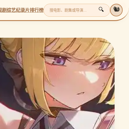
更新
更新
更新
更新
🐿️
🔍
视剧
综艺
纪录片
排行榜