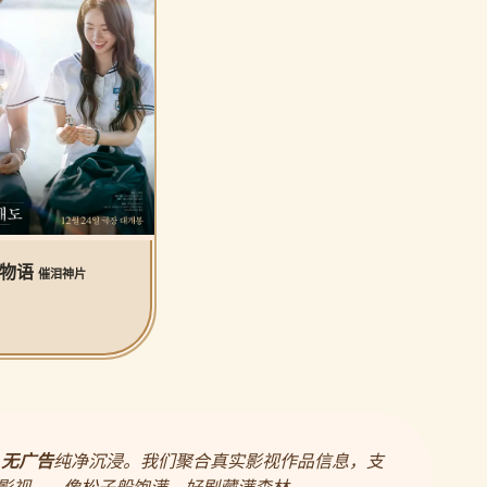
公物语
催泪神片
，
无广告
纯净沉浸。我们聚合真实影视作品信息，支
影视——像松子般饱满，好剧藏满森林。