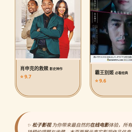
肖申克的救赎
影史神作
霸王别姬
必看经典
⭐ 9.7
⭐ 9.6
✨
松子影视
为你带来最自然的
在线电影
体验，所
持预约提醒与收藏。本页面展示真实影视作品信息