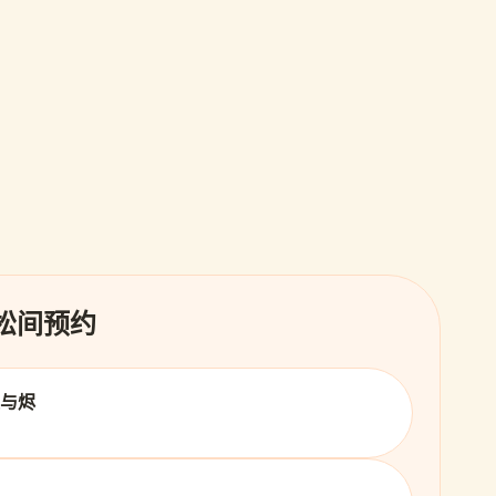
 松间预约
火与烬