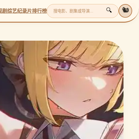
更新
更新
更新
更新
🐿️
🔍
视剧
综艺
纪录片
排行榜