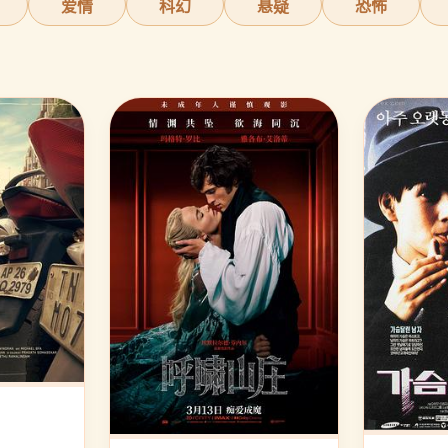
爱情
科幻
悬疑
恐怖