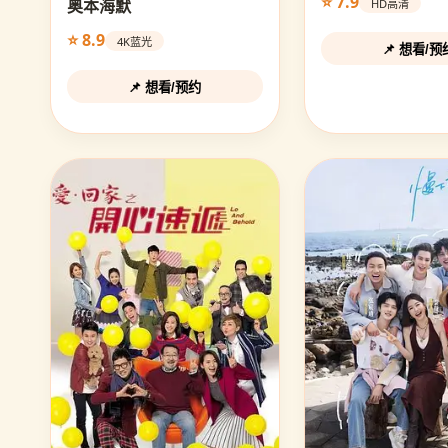
⭐ 7.9
奥本海默
HD高清
⭐ 8.9
4K蓝光
📌 想看/预
📌 想看/预约