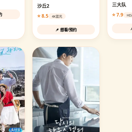
三大队
沙丘2
⭐ 7.9
约
⭐ 8.5
H
4K蓝光
📌 想看/预约