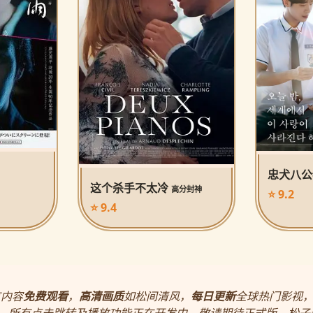
忠犬八
这个杀手不太冷
高分封神
⭐ 9.2
⭐ 9.4
有内容
免费观看
，
高清画质
如松间清风，
每日更新
全球热门影视
，所有点击跳转及播放功能正在开发中，敬请期待正式版。松子