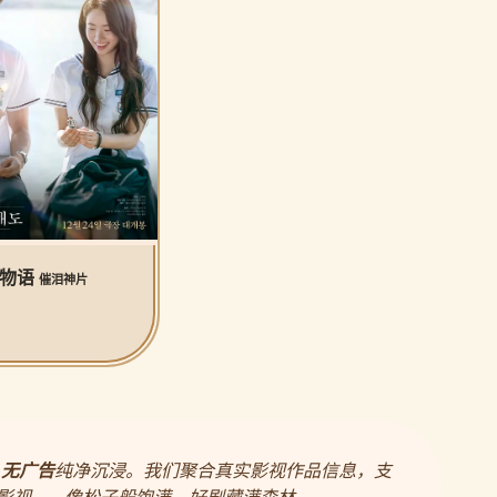
公物语
催泪神片
，
无广告
纯净沉浸。我们聚合真实影视作品信息，支
影视——像松子般饱满，好剧藏满森林。