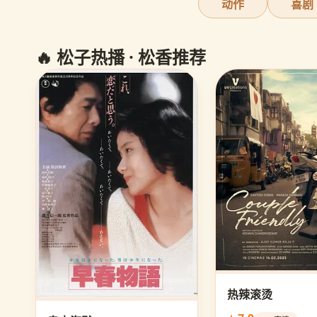
动作
喜剧
🔥 松子热播 · 松香推荐
热辣滚烫