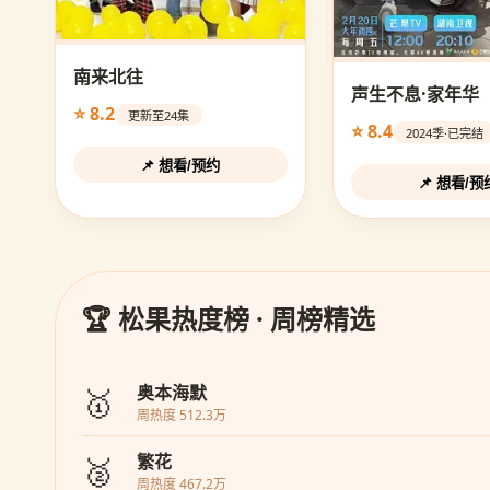
南来北往
声生不息·家年华
⭐ 8.2
更新至24集
⭐ 8.4
2024季·已完结
📌 想看/预约
📌 想看/预
🏆 松果热度榜 · 周榜精选
🥇
奥本海默
周热度 512.3万
🥈
繁花
周热度 467.2万