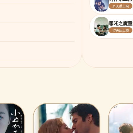
31天后上映
哪吒之魔童
17天后上映