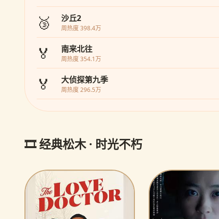
🥉
沙丘2
周热度 398.4万
🏅
南来北往
周热度 354.1万
🏅
大侦探第九季
周热度 296.5万
🎞️ 经典松木 · 时光不朽