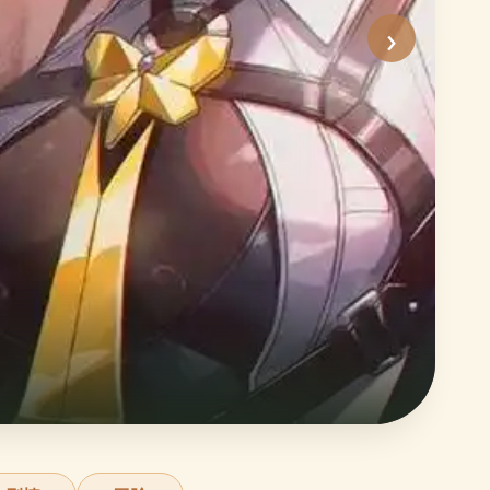
›
沙
史
立