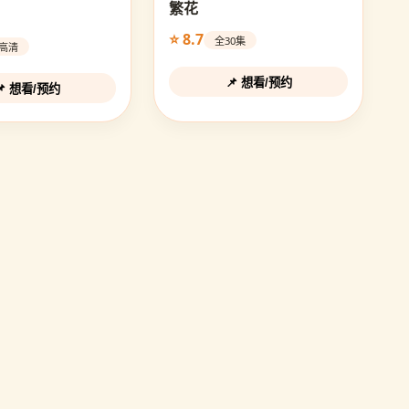
繁花
⭐ 8.7
全30集
D高清
📌 想看/预约
📌 想看/预约