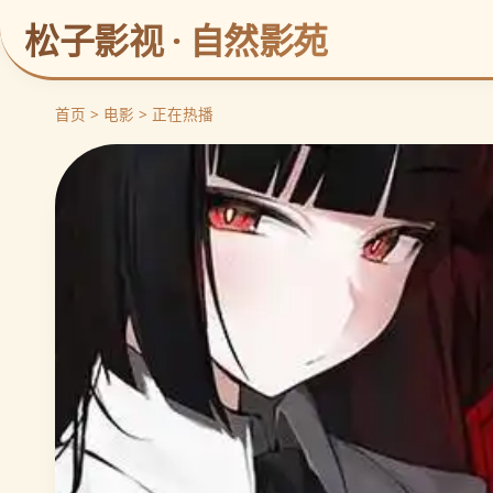
松子影视 · 自然影苑
首页 > 电影 > 正在热播