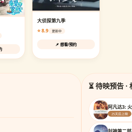
大侦探第九季
⭐ 8.9
更新中
📌 想看/预约
约
⏳ 待映预告 ·
阿凡达3: 
25天后上映
封神第二部