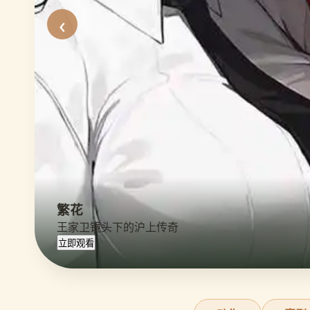
‹
繁花
王家卫镜头下的沪上传奇
立即观看