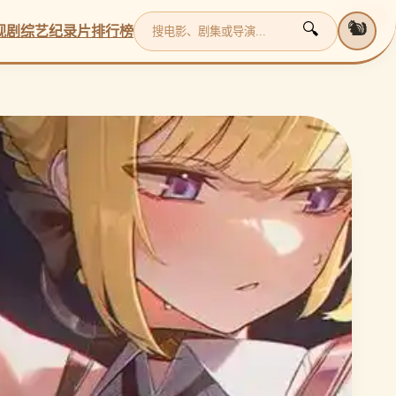
更新
更新
更新
更新
🐿️
🔍
视剧
综艺
纪录片
排行榜