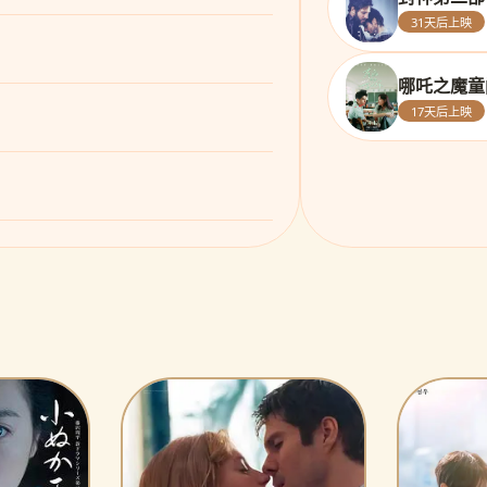
31天后上映
哪吒之魔童
17天后上映