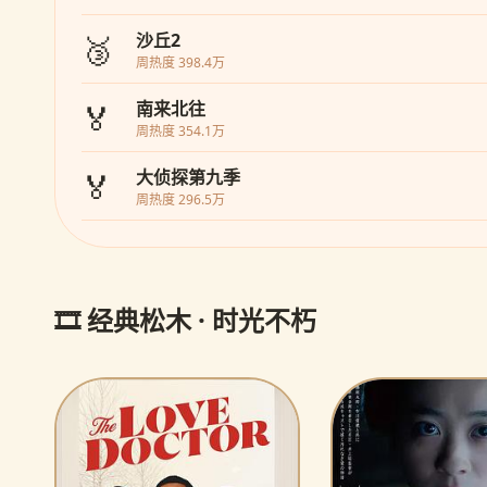
🥉
沙丘2
周热度 398.4万
🏅
南来北往
周热度 354.1万
🏅
大侦探第九季
周热度 296.5万
🎞️ 经典松木 · 时光不朽