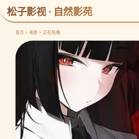
松子影视 · 自然影苑
首页 > 电影 > 正在热播