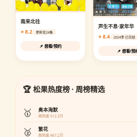
南来北往
声生不息·家年华
⭐ 8.2
更新至24集
⭐ 8.4
2024季·已完结
📌 想看/预约
📌 想看/预
🏆 松果热度榜 · 周榜精选
🥇
奥本海默
周热度 512.3万
🥈
繁花
周热度 467.2万