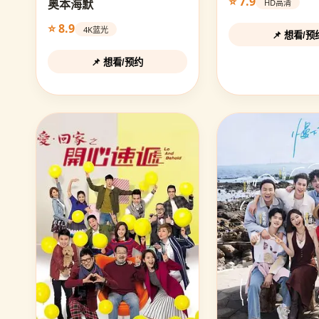
⭐ 7.9
奥本海默
HD高清
⭐ 8.9
4K蓝光
📌 想看/预
📌 想看/预约