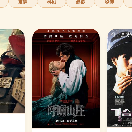
爱情
科幻
悬疑
恐怖