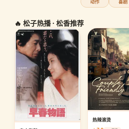
动作
喜剧
🔥 松子热播 · 松香推荐
热辣滚烫