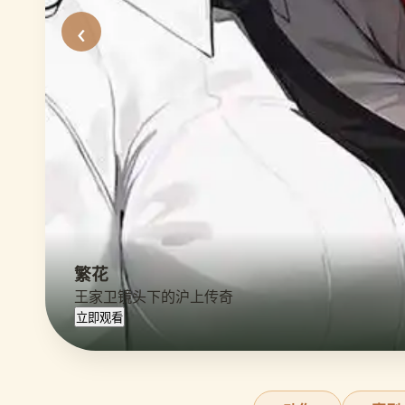
‹
繁花
王家卫镜头下的沪上传奇
立即观看