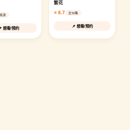
繁花
⭐ 8.7
全30集
D高清
📌 想看/预约
📌 想看/预约