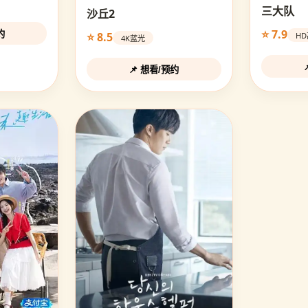
三大队
沙丘2
⭐ 7.9
约
⭐ 8.5
H
4K蓝光
📌 想看/预约