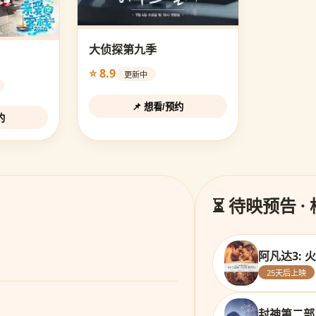
大侦探第九季
⭐ 8.9
更新中
📌 想看/预约
约
⏳ 待映预告 ·
阿凡达3: 
25天后上映
封神第二部