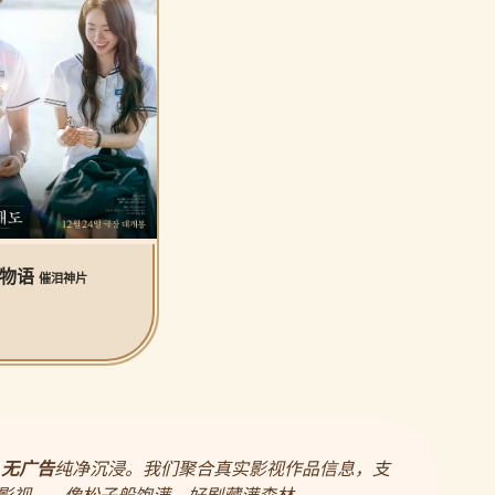
公物语
催泪神片
，
无广告
纯净沉浸。我们聚合真实影视作品信息，支
影视——像松子般饱满，好剧藏满森林。