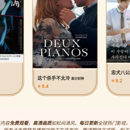
忠犬八
这个杀手不太冷
高分封神
⭐ 9.2
⭐ 9.4
有内容
免费观看
，
高清画质
如松间清风，
每日更新
全球热门影视
，所有点击跳转及播放功能正在开发中，敬请期待正式版。松子