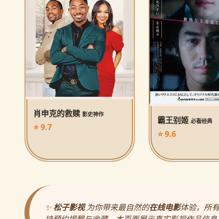
肖申克的救赎
影史神作
霸王别姬
必看经典
⭐ 9.7
⭐ 9.6
✨
松子影视
为你带来最自然的
在线电影
体验，所
持预约提醒与收藏。本页面展示真实影视作品信息