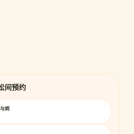
 松间预约
火与烬