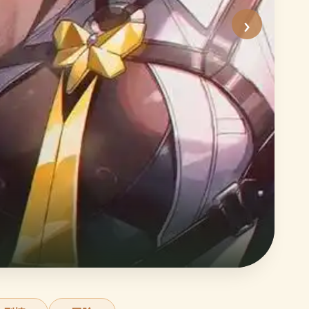
›
沙
史
立